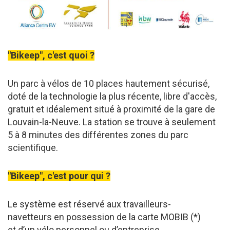
"
Bikeep
",
c'est
quoi
?
Un parc à vélos de 10 places hautement sécurisé,
doté de la technologie la plus récente, libre d'accès,
gratuit et idéalement situé à proximité de la gare de
Louvain-la-Neuve. La station se trouve à seulement
5 à 8 minutes des différentes zones du parc
scientifique.
"
Bikeep
",
c'est
pour qui
?
Le système est réservé aux travailleurs-
navetteurs en possession de la carte MOBIB (*)
et d’un vélo personnel ou d’entreprise.