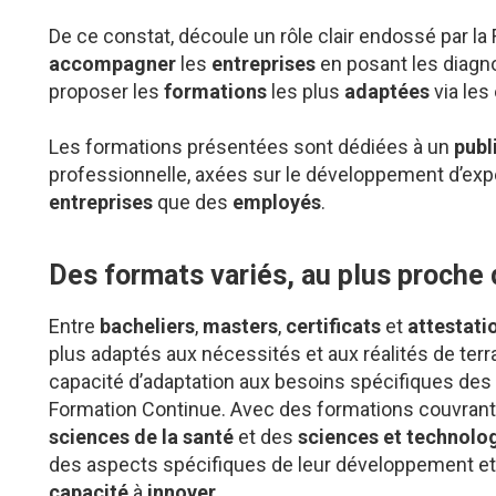
De ce constat, découle un rôle clair endossé par la
accompagner
les
entreprises
en posant les diagn
proposer les
formations
les plus
adaptées
via les
Les formations présentées sont dédiées à un
publ
professionnelle, axées sur le développement d’exp
entreprises
que des
employés
.
Des formats variés, au plus proche
Entre
bacheliers
,
masters
,
certificats
et
attestati
plus adaptés aux nécessités et aux réalités de ter
capacité d’adaptation aux besoins spécifiques des e
Formation Continue. Avec des formations couvrant
sciences de la santé
et des
sciences et technolo
des aspects spécifiques de leur développement et
capacité
à
innover
.