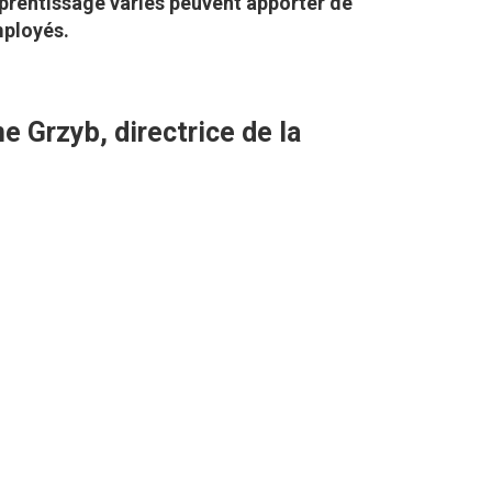
rentissage variés peuvent apporter de
mployés.
e Grzyb,
directrice de la