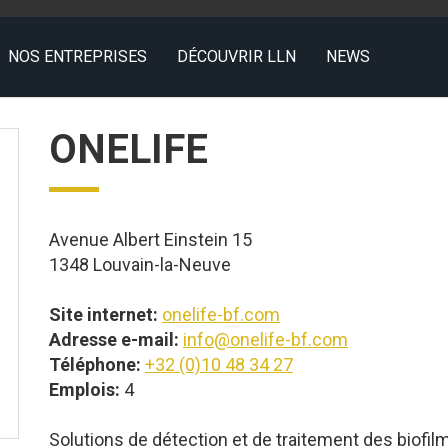
NOS ENTREPRISES
DÉCOUVRIR LLN
NEWS
ONELIFE
Avenue Albert Einstein 15
1348 Louvain-la-Neuve
Site internet:
onelife-bf.com
Adresse e-mail:
info@onelife-bf.com
Téléphone:
+32 (0)10 48 34 27
Emplois:
4
Solutions de détection et de traitement des biofil