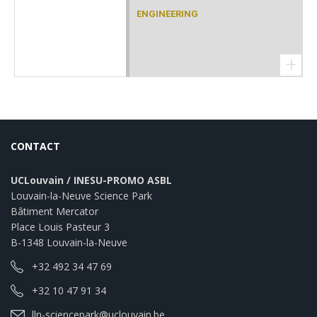
ENGINEERING
+
CONTACT
UCLouvain / INESU-PROMO ASBL
Louvain-la-Neuve Science Park
Bâtiment Mercator
Place Louis Pasteur 3
B-1348 Louvain-la-Neuve
+32 492 34 47 69
+32 10 47 91 34
lln-sciencepark@uclouvain.be